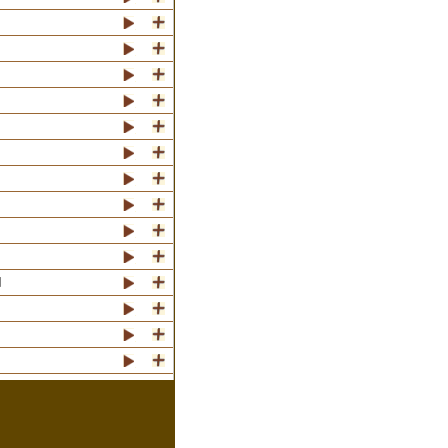
l
012)
12)