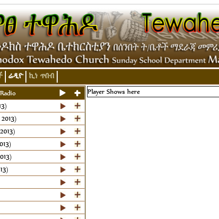
ች
ሬዲዮ
ኪነ ጥበብ
Player Shows here
Radio
13)
2013)
2013)
013)
013)
13)