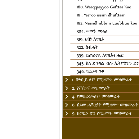
180. Waaqqaayyoo Gofttaa Koo
181. Yeeroo issiin dhufttaan
182. Naandhiibbiin Luubbuu koo
304. ወመኑ መሐሪ
319. ሀበነ እግዚኦ
322. ስብሐት
339. ይጠራሃል እግዚአብሔር
345. ስለ ድንግል ብሎ ኢትዮጵያን ይ
346. የይሁዳ ጉዞ
1. በዓቢይ ጾም የሚዘመሩ መዝሙራት
2. የምስጋና መዝሙራት
4. የመድኃኔዓለም መዝሙራት
6. በጾመ ሐዋርያት የሚዘመሩ መዝሙራት
9. በወርኃ ጽጌ የሚዘመሩ መዝሙራት
12. የቅዱስ እግዚአብሔር መዝሙራት
13. የቅድስት ማርያም መዝሙራት
14. የቅዱሳን መላእክት መዝሙራት