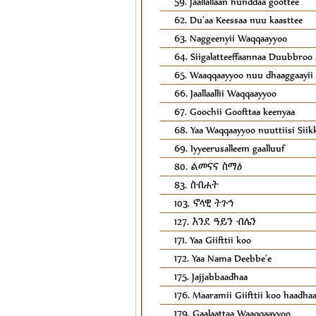
59. Jaallallaan hunddaa goottee
62. Du'aa Keessaa nuu kaasttee
63. Naggeenyii Waqqaayyoo
64. Siigalatteeffaannaa Duubbro
65. Waaqqaayyoo nuu dhaaggaayii
66. Jaallaallii Waqqaayyoo
67. Goochii Goofttaa keenyaa
68. Yaa Waqqaayyoo nuuttiisi Sii
69. Iyyeerusalleem gaalluuf
80. ልመናና ስማዕ
83. ስብሐት
103. ኖላዊ ትጉኅ
127. እንደ ዓይን ብሌን
171. Yaa Giifttii koo
172. Yaa Nama Deebbe'e
175. Jajjabbaadhaa
176. Maaramii Giifttii koo haadha
179. Gaalaattaa Waaqqaayyoo