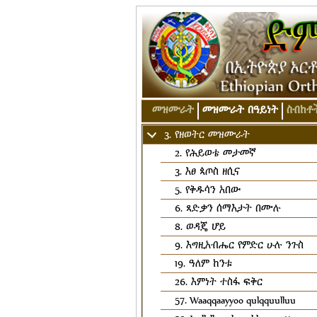
መዝሙራት
መዝሙራት በዓይነት
ስብከቶ
3. የዘወትር መዝሙራት
2. የሕይወቴ መታመኛ
3. እፀ ጳጦስ ዘሲና
5. የቅዱሳን አበው
6. ጻድቃን ሰማእታት በሙሉ
8. ወዳጄ ሆይ
9. እግዚአብሔር የምድር ሁሉ ንጉስ
19. ዓለም ከንቱ
26. እምነት ተስፋ ፍቅር
57. Waaqqaayyoo qulqquulluu