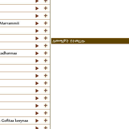
o Marrammii
ለመጫዎት የተመረጡ
kkadhannaa
a Gofttaa keeynaa