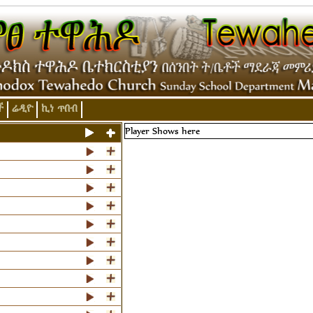
ች
ሬዲዮ
ኪነ ጥበብ
Player Shows here